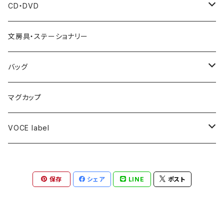
CD・DVD
梶原圭恵(Voce ヴァイオリン講師)
文房具・ステーショナリー
廣瀬史佳(Voce ヴォーカル講師)
バッグ
北床宗太郎(Voceアーティストヴァイオリン奏者)
トートバッグ
マグカップ
VOCE label
ハンカチ
保存
シェア
LINE
ポスト
キャップ