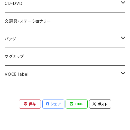
CD・DVD
梶原圭恵(Voce ヴァイオリン講師)
文房具・ステーショナリー
廣瀬史佳(Voce ヴォーカル講師)
バッグ
北床宗太郎(Voceアーティストヴァイオリン奏者)
トートバッグ
マグカップ
VOCE label
ハンカチ
保存
シェア
LINE
ポスト
キャップ