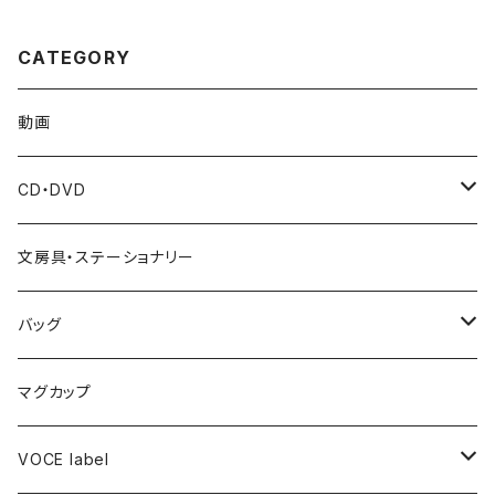
CATEGORY
動画
CD・DVD
梶原圭恵(Voce ヴァイオリン講師)
文房具・ステーショナリー
廣瀬史佳(Voce ヴォーカル講師)
バッグ
北床宗太郎(Voceアーティストヴァイオリン奏者)
トートバッグ
マグカップ
VOCE label