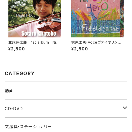
北床宗太郎 1st album 「Nig
梶原圭恵(Voceヴァイオリン講
ht & Day」
師) CD 『Tategami Hero』Fid
¥2,800
¥2,800
dlasstar
CATEGORY
動画
CD・DVD
梶原圭恵(Voce ヴァイオリン講師)
文房具・ステーショナリー