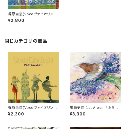
梶原圭恵(Voceヴァイオリン講
師) CD 『Tategami Hero』Fid
¥2,800
dlasstar
同じカテゴリの商品
梶原圭恵(Voceヴァイオリン講
廣瀬史佳 １st Album 「ふるさ
師) CD 『Loop the loop』Fid
と」
¥2,300
¥3,300
dlasstar