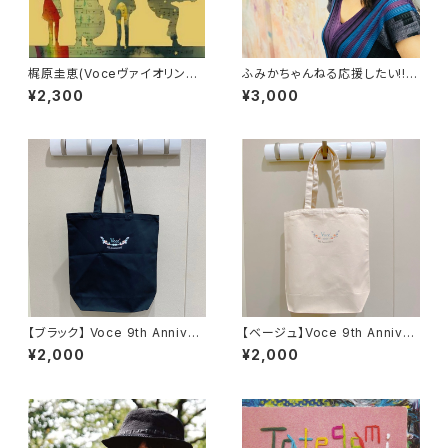
梶原圭恵(Voceヴァイオリン講
ふみかちゃんねる応援したい!!窓
師) CD 『Loop the loop』Fid
口
¥2,300
¥3,000
dlasstar
【ブラック】 Voce 9th Anniver
【ベージュ】Voce 9th Anniver
sary オリジナルトートバッグ
sary オリジナルトートバッグ
¥2,000
¥2,000