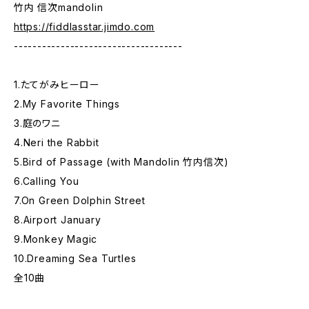
竹内 信次mandolin
https://fiddlasstar.jimdo.com
------------------------------------
1.たてがみヒーロー
2.My Favorite Things
3.庭のワニ
4.Neri the Rabbit
5.Bird of Passage (with Mandolin 竹内信次)
6.Calling You
7.On Green Dolphin Street
8.Airport January
9.Monkey Magic
10.Dreaming Sea Turtles
全10曲