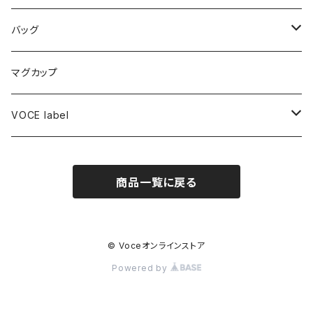
廣瀬史佳(Voce ヴォーカル講師)
バッグ
北床宗太郎(Voceアーティストヴァイオリン奏者)
トートバッグ
マグカップ
VOCE label
ハンカチ
商品一覧に戻る
キャップ
© Voceオンラインストア
Powered by