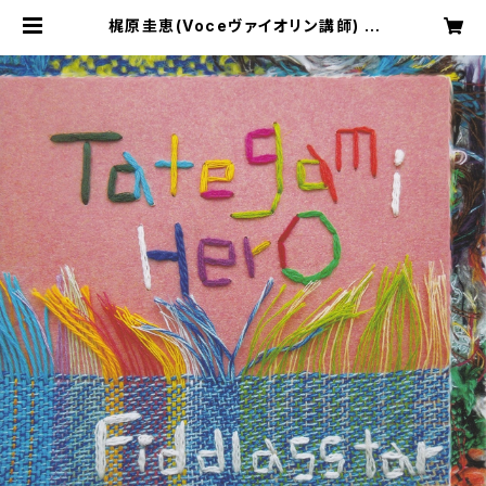
梶原圭恵(Voceヴァイオリン講師) C
D 『Tategami Hero』Fiddlassta
r | Voceオンラインストア