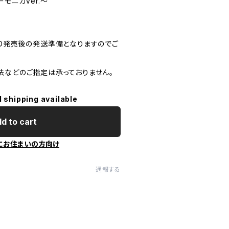
モニカVer.〜
CD発売後の発送準備となりますのでご
法などのご指定は承っておりません。
l shipping available
d to cart
にお住まいの方向け
通報する