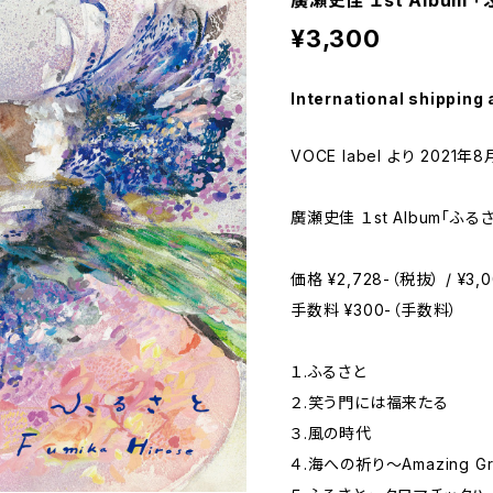
廣瀬史佳 １st Album 
¥3,300
International shipping 
VOCE label より 2021
廣瀬史佳 １st Album「ふる
価格 ¥2,728-（税抜） / ¥3,
手数料 ¥300-（手数料）
１.ふるさと
２.笑う門には福来たる
３.風の時代
４.海への祈り〜Amazing G