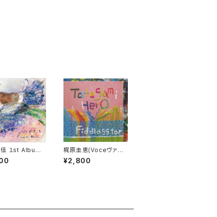
 １st Album
梶原圭恵(Voceヴァイ
さと」
オリン講師) CD 『Tate
00
¥2,800
gami Hero』Fiddlass
tar