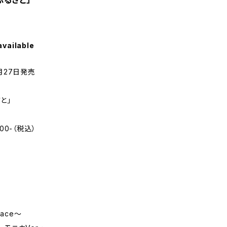
「ふるさと」
available
年8月27日発売
さと」
000-（税込）
race〜