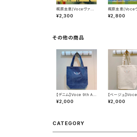
梶原圭恵(Voceヴァイ
梶原圭恵(Voce
オリン講師) CD 『Loo
オリン講師) CD 『
¥2,300
¥2,800
p the loop』Fiddlass
gami Hero』Fid
tar
tar
その他の商品
【デニム】Voce 9th An
【ベージュ】Voce 
niversary トートバッグ
Anniversary
¥2,000
¥2,000
ルトートバッグ
CATEGORY