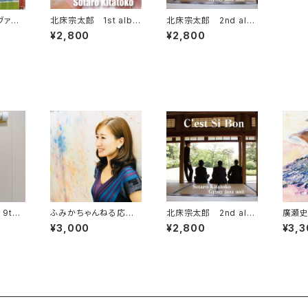
ヴァイ
北床宗太郎 1st albu
北床宗太郎 2nd alb
Tate
m 「Night & Day」
um 「C'est si bon」
¥2,800
¥2,800
dlass
9th
ふみかちゃんねる応援
北床宗太郎 2nd alb
廣瀬史佳
 オリジナ
したい!!窓口
um 「C'est si bon」
「ふる
¥3,000
¥2,800
¥3,3