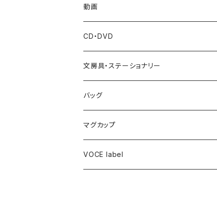
動画
CD・DVD
梶原圭恵(Voce ヴァイオリン講師)
文房具・ステーショナリー
廣瀬史佳(Voce ヴォーカル講師)
バッグ
北床宗太郎(Voceアーティストヴァイオリン
トートバッグ
マグカップ
VOCE label
ハンカチ
キャップ