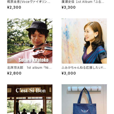
梶原圭恵(Voceヴァイオリン講
廣瀬史佳 １st Album 「ふるさ
師) CD 『Loop the loop』Fid
と」
¥2,300
¥3,300
dlasstar
北床宗太郎 1st album 「Nig
ふみかちゃんねる応援したい!!窓
ht & Day」
口
¥2,800
¥3,000