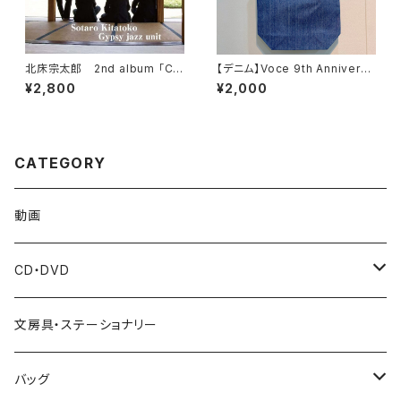
北床宗太郎 2nd album 「C'e
【デニム】Voce 9th Anniversa
st si bon」
ry トートバッグ
¥2,800
¥2,000
CATEGORY
動画
CD・DVD
梶原圭恵(Voce ヴァイオリン講師)
文房具・ステーショナリー
廣瀬史佳(Voce ヴォーカル講師)
バッグ