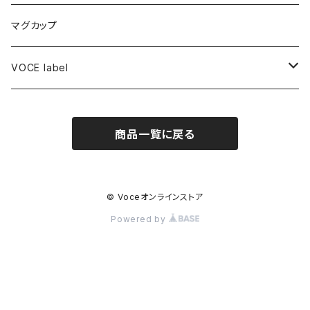
北床宗太郎(Voceアーティストヴァイオリン奏者)
トートバッグ
マグカップ
VOCE label
ハンカチ
商品一覧に戻る
キャップ
© Voceオンラインストア
Powered by